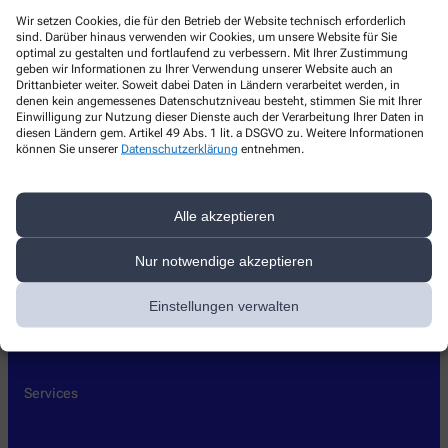
Kontakt
Wir setzen Cookies, die für den Betrieb der Website technisch erforderlich
sind. Darüber hinaus verwenden wir Cookies, um unsere Website für Sie
optimal zu gestalten und fortlaufend zu verbessern. Mit Ihrer Zustimmung
Sonnen-Apotheke
geben wir Informationen zu Ihrer Verwendung unserer Website auch an
Drittanbieter weiter. Soweit dabei Daten in Ländern verarbeitet werden, in
denen kein angemessenes Datenschutzniveau besteht, stimmen Sie mit Ihrer
Marktler Str. 36
,
84489
Burghausen
Einwilligung zur Nutzung dieser Dienste auch der Verarbeitung Ihrer Daten in
086772334
diesen Ländern gem. Artikel 49 Abs. 1 lit. a DSGVO zu. Weitere Informationen
können Sie unserer
Datenschutzerklärung
entnehmen.
086772627
info@sonnenapotheke-burghausen.de
Alle akzeptieren
Nur notwendige akzeptieren
Über uns
Einstellungen verwalten
Leistungen
Kontakt
Services