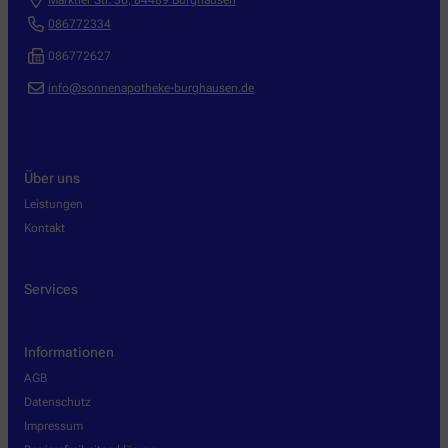
Marktler Str. 36
,
84489
Burghausen
086772334
086772627
info@sonnenapotheke-burghausen.de
Über uns
Leistungen
Kontakt
Services
Informationen
AGB
Datenschutz
Impressum