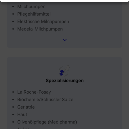
Milchpumpen
Pflegehilfsmittel
Elektrische Milchpumpen
Medela-Milchpumpen
Spezialisierungen
La Roche-Posay
Biochemie/Schüssler Salze
Geriatrie
Haut
Olivenölpflege (Medipharma)