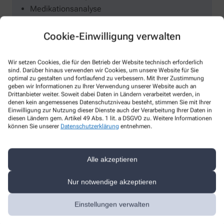
Medikationsanalyse
Ausbildungs-Apotheke
Barrierefrei
Cookie-Einwilligung verwalten
Internationale Arzneimittel
Entsorgung von Altmedikamenten
Wir setzen Cookies, die für den Betrieb der Website technisch erforderlich
sind. Darüber hinaus verwenden wir Cookies, um unsere Website für Sie
Gutscheine
optimal zu gestalten und fortlaufend zu verbessern. Mit Ihrer Zustimmung
Heimversorgung
geben wir Informationen zu Ihrer Verwendung unserer Website auch an
Drittanbieter weiter. Soweit dabei Daten in Ländern verarbeitet werden, in
denen kein angemessenes Datenschutzniveau besteht, stimmen Sie mit Ihrer
Einwilligung zur Nutzung dieser Dienste auch der Verarbeitung Ihrer Daten in
diesen Ländern gem. Artikel 49 Abs. 1 lit. a DSGVO zu. Weitere Informationen
können Sie unserer
Datenschutzerklärung
entnehmen.
Alle akzeptieren
Verleih
Nur notwendige akzeptieren
Babywaagen
Einstellungen verwalten
Blutdruckmessgeräte
Blutzuckermessgeräte