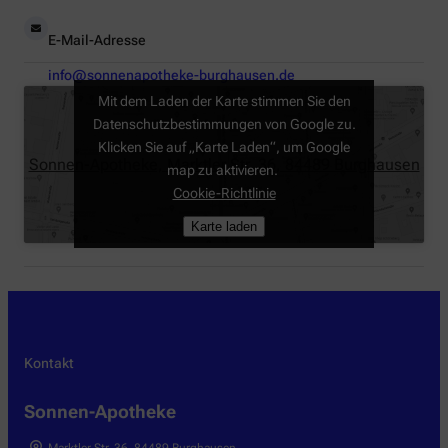
E-Mail-Adresse
info@sonnenapotheke-burghausen.de
Mit dem Laden der Karte stimmen Sie den
Datenschutzbestimmungen von Google zu.
Klicken Sie auf „Karte Laden“, um Google
Sonnen-Apotheke, Marktler Str. 36, 84489 Burghausen
map zu aktivieren.
Cookie-Richtlinie
Karte laden
Kontakt
Sonnen-Apotheke